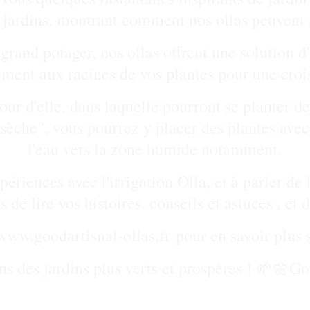
e jardins, montrant comment nos ollas peuvent
rand potager, nos ollas offrent une solution d'
tement aux racines de vos plantes pour une croi
r d'elle, dans laquelle pourront se planter de
èche", vous pourrez y placer des plantes avec 
l'eau vers la zone humide notamment.
ériences avec l'irrigation Olla, et à parler de
e lire vos histoires, conseils et astuces , et d
www.goodartisnal-ollas.fr
 pour en savoir plus s
s des jardins plus verts et prospères ! 🌱🌼
Go