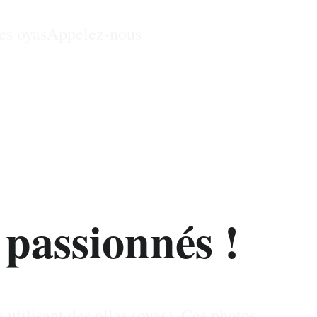
les oyas
Appelez-nous
vec vos Oyas
 passionnés !
 utilisant des ollas (oyas). Ces photos 