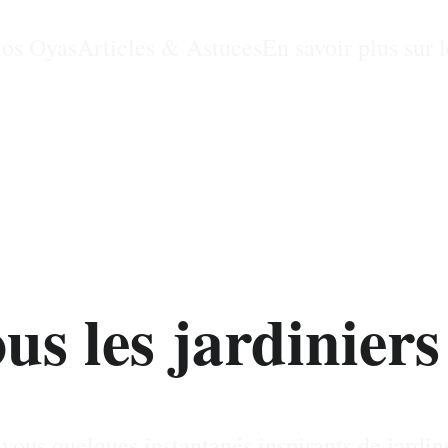
nos Oyas
Articles & Astuces
En savoir plus sur 
s expériences et vos photos a
us les jardiniers
vous quelques instantanés inspirants de jardins