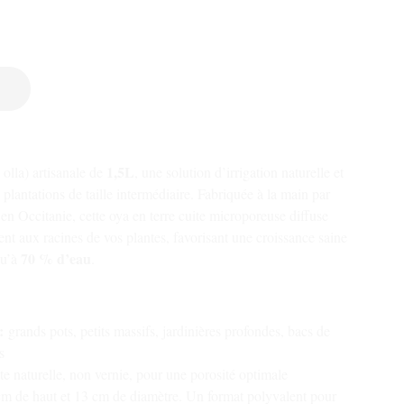
1,5L
olla) artisanale de
, une solution d’irrigation naturelle et
lantations de taille intermédiaire. Fabriquée à la main par
en Occitanie, cette oya en terre cuite microporeuse diffuse
nt aux racines de vos plantes, favorisant une croissance saine
70 % d’eau
qu’à
.
:
grands pots, petits massifs, jardinières profondes, bacs de
s
ite naturelle, non vernie, pour une porosité optimale
m de haut et 13 cm de diamètre. Un format polyvalent pour