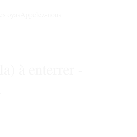
les oyas
Appelez-nous
a) à enterrer -
M