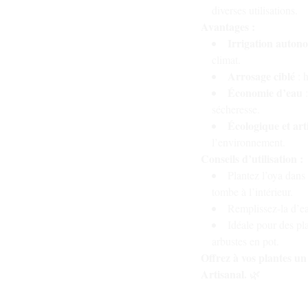
diverses utilisations.
Avantages :
Irrigation auton
climat.
Arrosage ciblé
: h
Économie d’eau
:
sécheresse.
Écologique et art
l’environnement.
Conseils d’utilisation :
Plantez l’oya dans 
tombe à l’intérieur.
Remplissez-la d’eau
Idéale pour des pl
arbustes en pot.
Offrez à vos plantes un
Artisanal.
🌿