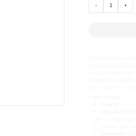
-
+
Ajouter au panier
Découvrez notre oya (ou 
économique adaptée aux p
des potiers expérimentés 
lentement l’eau directeme
tout en économisant jus
Caractéristiques :
Capacité :
1,5L
Utilisation idéale 
cultures, petites plante
Matière :
terre cu
Dimensions :
24 c