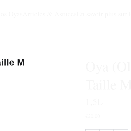
nos Oyas
Articles & Astuces
En savoir plus sur 
Oya (Oll
Taille 
1,5L
€20.00